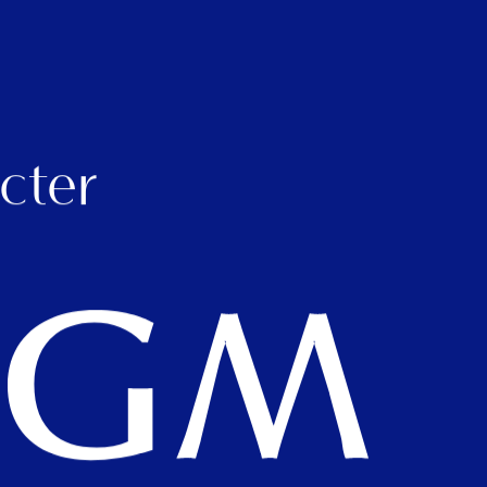
Mise en avant de
Bo
produits
v
cter
ex
s
Formulaire de collecte de
Fi
données (inscription
c
newsletter, incentive)